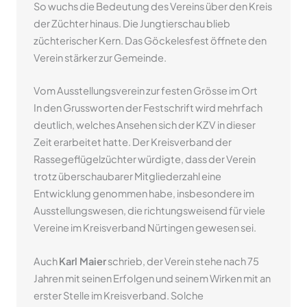
So wuchs die Bedeutung des Vereins über den Kreis
der Züchter hinaus. Die Jungtierschau blieb
züchterischer Kern. Das Göckelesfest öffnete den
Verein stärker zur Gemeinde.
Vom Ausstellungsverein zur festen Grösse im Ort
In den Grussworten der Festschrift wird mehrfach
deutlich, welches Ansehen sich der KZV in dieser
Zeit erarbeitet hatte. Der Kreisverband der
Rassegeflügelzüchter würdigte, dass der Verein
trotz überschaubarer Mitgliederzahl eine
Entwicklung genommen habe, insbesondere im
Ausstellungswesen, die richtungsweisend für viele
Vereine im Kreisverband Nürtingen gewesen sei.
Auch
Karl Maier
schrieb, der Verein stehe nach 75
Jahren mit seinen Erfolgen und seinem Wirken mit an
erster Stelle im Kreisverband. Solche