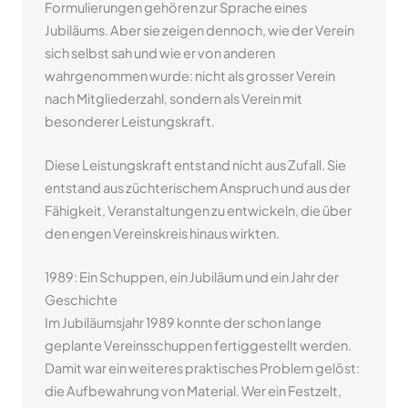
Formulierungen gehören zur Sprache eines
Jubiläums. Aber sie zeigen dennoch, wie der Verein
sich selbst sah und wie er von anderen
wahrgenommen wurde: nicht als grosser Verein
nach Mitgliederzahl, sondern als Verein mit
besonderer Leistungskraft.
Diese Leistungskraft entstand nicht aus Zufall. Sie
entstand aus züchterischem Anspruch und aus der
Fähigkeit, Veranstaltungen zu entwickeln, die über
den engen Vereinskreis hinaus wirkten.
1989: Ein Schuppen, ein Jubiläum und ein Jahr der
Geschichte
Im Jubiläumsjahr 1989 konnte der schon lange
geplante Vereinsschuppen fertiggestellt werden.
Damit war ein weiteres praktisches Problem gelöst:
die Aufbewahrung von Material. Wer ein Festzelt,