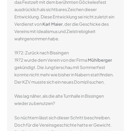
das Festzelt mit dem berühmten Göckelesfest
ausdrücklich als sichtbares Zeichen dieser
Entwicklung. Diese Entwicklung sei nicht zuletzt ein
Verdienst von
Karl Maier
, der die Geschicke des
Vereins mit Idealismus und Zielstrebigkeit
wahrgenommen habe.
1972: Zurück nach Bissingen
1972 wurde dem Verein von der Firma
Mühlberger
gekündigt. Die Jungtierschau mit Sommerfest
konnte nicht mehr wie bisher in Nabern stattfinden.
Der KZV musste sich ein neues Domizil suchen.
Was lag näher, als die alte Turnhalle in Bissingen
wieder zu benutzen?
So nüchtern lässt sich dieser Schritt beschreiben.
Doch für die Vereinsgeschichte hatte er Gewicht.