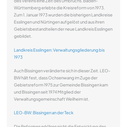
des Vereins eine Zeit des Umbruchs. Baden-
Württemberg erlebte die Kreisreform von 1973.
Zum 1. Januar 1973 wurden die bisherigen Landkreise
Esslingen und Nürtingen aufgelöst und aus ihren
Gebietsbestandteilen der neue Landkreis Esslingen
gebildet.
Landkreis Esslingen: Verwaltungsgliederung bis
1973
Auch Bissingen veränderte sich in dieser Zeit. LEO-
BW hält fest, dass Ochsenwang im Zuge der
Gebietsreform 1975 zur Gemeinde Bissingen kam
und Bissingen seit 1974 Mitglied der
Verwaltungsgemeinschaft Weilheim ist.
LEO-BW: Bissingen an der Teck
Die Reformen erklären nicht die Entwicklung des