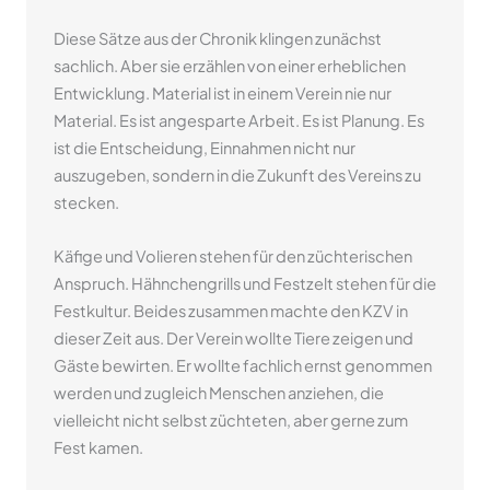
Diese Sätze aus der Chronik klingen zunächst
sachlich. Aber sie erzählen von einer erheblichen
Entwicklung. Material ist in einem Verein nie nur
Material. Es ist angesparte Arbeit. Es ist Planung. Es
ist die Entscheidung, Einnahmen nicht nur
auszugeben, sondern in die Zukunft des Vereins zu
stecken.
Käfige und Volieren stehen für den züchterischen
Anspruch. Hähnchengrills und Festzelt stehen für die
Festkultur. Beides zusammen machte den KZV in
dieser Zeit aus. Der Verein wollte Tiere zeigen und
Gäste bewirten. Er wollte fachlich ernst genommen
werden und zugleich Menschen anziehen, die
vielleicht nicht selbst züchteten, aber gerne zum
Fest kamen.