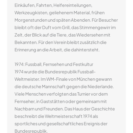
Einkäufen, Fahrten, Helfereinteilungen,
Werkzeugkisten, geliehenem Material, frühen
Morgenstunden und späten Abenden. Für Besucher
bleibt oft der Duft vom Grill, das Stimmengewirr im
Zelt, der Blick auf die Tiere, das Wiedersehen mit
Bekannten. Für den Verein bleibt zusätzlich die
Erinnerung an die Arbeit, die dahintersteht.
1974: Fussball, Fernsehen und Festkultur
1974 wurde die Bundesrepublik Fussball-
Weltmeister. Im WM-Finale von München gewann
die deutsche Mannschaft gegen die Niederlande.
Viele Menschen verfolgten das Turnier vor dem
Fernseher, in Gaststätten oder gemeinsam mit
Nachbarn und Freunden. Das Haus der Geschichte
beschreibt die Weltmeisterschaft 1974 als
sportliches und gesellschaftliches Ereignis der
Bundesrepublik.