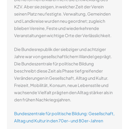
KZV. Aber sie zeigen, in welcher Zeit der Verein
seinen Platz neu festigte. Verwaltung, Gemeinden
und Landkreise wurden neu geordnet; zugleich
blieben Vereine, Feste und wiederkehrende
Veranstaltungen wichtige Orte der Verlässlichkeit.
Die Bundesrepublik der siebziger und achtziger
Jahre war von gesellschaftlichem Wandel geprägt.
Die Bundeszentrale für politische Bildung
beschreibt diese Zeit als Phase tiefgreifender
Veränderungen in Gesellschaft, Alltag und Kultur.
Freizeit, Mobilität, Konsum, neue Lebensstile und
wachsende Vielfalt prägten den Alltag stärker als in
den frühen Nachkriegsjahren.
Bundeszentrale für politische Bildung: Gesellschaft,
Alltag und Kultur in den 70er- und 80er-Jahren