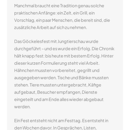
Manchmal braucht eine Tradition genau solche
praktischen Anfänge: ein Zelt, ein Grill, ein
Vorschlag, ein paar Menschen, die bereit sind, die
zusätzliche Arbeit auf sich zu nehmen.
Das Göckelesfest mit Jungtierschau wurde
durchgeführt – und es wurde ein Erfolg. Die Chronik
hält knapp fest: bis heute mit bestem Erfolg. Hinter
dieser kurzen Formulierung steht viel Arbeit.
Hähnchen mussten vorbereitet, gegrillt und
ausgegeben werden. Tische und Bänke mussten
stehen. Tiere mussten untergebracht, Käfige
aufgebaut, Besucher empfangen, Dienste
eingeteilt und am Ende alles wieder abgebaut
werden.
Ein Fest entsteht nicht am Festtag. Es entsteht in
den Wochen davor. In Gesprächen, Listen,