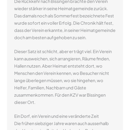
Die Rückkehr nach Bissingen brachte den Verein
wieder stärker in seine Heimatgemeinde zurück.
Das damals noch als Sommerfest bezeichnete Fest
wurde sofort ein voller Erfolg. Die Chronik hält fest,
dass der Verein erkannte, in seiner Heimatgemeinde
doch am besten aufgehoben zu sein.
Dieser Satz ist schlicht, aber er trägt viel. Ein Verein
kann ausweichen, sich arrangieren, Räume finden,
Hallen nutzen. Aber Heimat entsteht dort, wo
Menschen den Verein kennen, wo Besucher nicht
lange überlegen müssen, wo sie hingehen, wo
Helfer, Familien, Nachbarn und Gäste
zusammenkommen. Für den KZV war Bissingen
dieser Ort.
Ein Dorf, ein Verein und eine veränderte Zeit
Die frühen siebziger Jahre waren auch ausserhalb