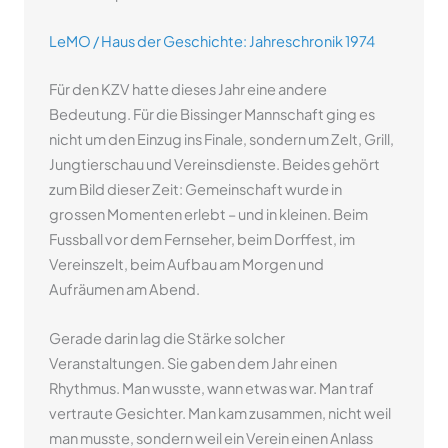
LeMO / Haus der Geschichte: Jahreschronik 1974
Für den KZV hatte dieses Jahr eine andere
Bedeutung. Für die Bissinger Mannschaft ging es
nicht um den Einzug ins Finale, sondern um Zelt, Grill,
Jungtierschau und Vereinsdienste. Beides gehört
zum Bild dieser Zeit: Gemeinschaft wurde in
grossen Momenten erlebt – und in kleinen. Beim
Fussball vor dem Fernseher, beim Dorffest, im
Vereinszelt, beim Aufbau am Morgen und
Aufräumen am Abend.
Gerade darin lag die Stärke solcher
Veranstaltungen. Sie gaben dem Jahr einen
Rhythmus. Man wusste, wann etwas war. Man traf
vertraute Gesichter. Man kam zusammen, nicht weil
man musste, sondern weil ein Verein einen Anlass