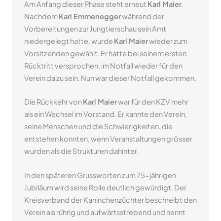
Am Anfang dieser Phase steht erneut
Karl Maier
.
Nachdem
Karl Emmenegger
während der
Vorbereitungen zur Jungtierschau sein Amt
niedergelegt hatte, wurde
Karl Maier
wieder zum
Vorsitzenden gewählt. Er hatte bei seinem ersten
Rücktritt versprochen, im Notfall wieder für den
Verein da zu sein. Nun war dieser Notfall gekommen.
Die Rückkehr von
Karl Maier
war für den KZV mehr
als ein Wechsel im Vorstand. Er kannte den Verein,
seine Menschen und die Schwierigkeiten, die
entstehen konnten, wenn Veranstaltungen grösser
wurden als die Strukturen dahinter.
In den späteren Grussworten zum 75-jährigen
Jubiläum wird seine Rolle deutlich gewürdigt. Der
Kreisverband der Kaninchenzüchter beschreibt den
Verein als rührig und aufwärtsstrebend und nennt