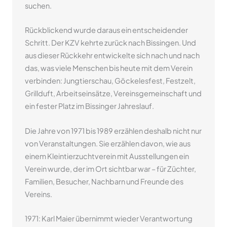
suchen.
Rückblickend wurde daraus ein entscheidender
Schritt. Der KZV kehrte zurück nach Bissingen. Und
aus dieser Rückkehr entwickelte sich nach und nach
das, was viele Menschen bis heute mit dem Verein
verbinden: Jungtierschau, Göckelesfest, Festzelt,
Grillduft, Arbeitseinsätze, Vereinsgemeinschaft und
ein fester Platz im Bissinger Jahreslauf.
Die Jahre von 1971 bis 1989 erzählen deshalb nicht nur
von Veranstaltungen. Sie erzählen davon, wie aus
einem Kleintierzuchtverein mit Ausstellungen ein
Verein wurde, der im Ort sichtbar war – für Züchter,
Familien, Besucher, Nachbarn und Freunde des
Vereins.
1971: Karl Maier übernimmt wieder Verantwortung