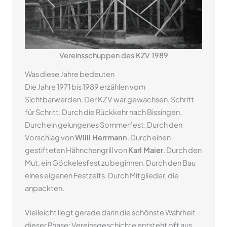
Vereinsschuppen des KZV 1989
Was diese Jahre bedeuten
Die Jahre 1971 bis 1989 erzählen vom
Sichtbarwerden. Der KZV war gewachsen, Schritt
für Schritt. Durch die Rückkehr nach Bissingen.
Durch ein gelungenes Sommerfest. Durch den
Vorschlag von
Willi Herrmann
. Durch einen
gestifteten Hähnchengrill von
Karl Maier
. Durch den
Mut, ein Göckelesfest zu beginnen. Durch den Bau
eines eigenen Festzelts. Durch Mitglieder, die
anpackten.
Vielleicht liegt gerade darin die schönste Wahrheit
dieser Phase: Vereinsgeschichte entsteht oft aus