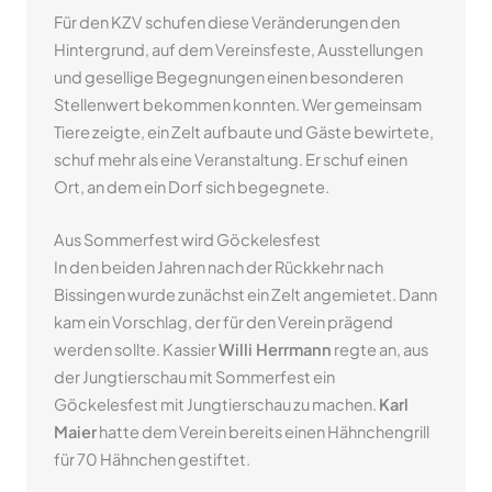
Für den KZV schufen diese Veränderungen den
Hintergrund, auf dem Vereinsfeste, Ausstellungen
und gesellige Begegnungen einen besonderen
Stellenwert bekommen konnten. Wer gemeinsam
Tiere zeigte, ein Zelt aufbaute und Gäste bewirtete,
schuf mehr als eine Veranstaltung. Er schuf einen
Ort, an dem ein Dorf sich begegnete.
Aus Sommerfest wird Göckelesfest
In den beiden Jahren nach der Rückkehr nach
Bissingen wurde zunächst ein Zelt angemietet. Dann
kam ein Vorschlag, der für den Verein prägend
werden sollte. Kassier
Willi Herrmann
regte an, aus
der Jungtierschau mit Sommerfest ein
Göckelesfest mit Jungtierschau zu machen.
Karl
Maier
hatte dem Verein bereits einen Hähnchengrill
für 70 Hähnchen gestiftet.