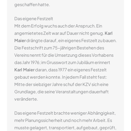
geschaffen hatte.
Das eigene Festzelt
Mit dem Erfolg wuchs auch der Anspruch. Ein
angemietetes Zelt war auf Dauer nicht genug.
Karl
Maier
drängte darauf, ein eigenes Festzelt zu bauen.
Die Festschrift zum 75-jährigen Bestehen des
Vereins nennt für die Umsetzung dieses Vorhabens
das Jahr 1976; im Grusswort zum Jubiläum erinnert
Karl Maier
daran, dass 1977 ein eigenes Festzelt
gebaut werden konnte. In jedem Fall steht fest:
Mitte der siebziger Jahre schuf der KZV sich eine
Grundlage, die seine Veranstaltungen dauerhaft
veränderte.
Das eigene Festzelt brachte weniger Abhängigkeit,
mehr Planungssicherheit und noch mehr Arbeit. Es
musste gelagert, transportiert, aufgebaut, geprüft,