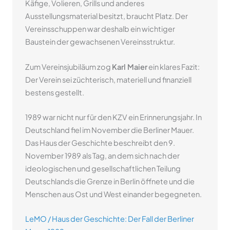
Käfige, Volieren, Grills und anderes
Ausstellungsmaterial besitzt, braucht Platz. Der
Vereinsschuppen war deshalb ein wichtiger
Baustein der gewachsenen Vereinsstruktur.
Zum Vereinsjubiläum zog
Karl Maier
ein klares Fazit:
Der Verein sei züchterisch, materiell und finanziell
bestens gestellt.
1989 war nicht nur für den KZV ein Erinnerungsjahr. In
Deutschland fiel im November die Berliner Mauer.
Das Haus der Geschichte beschreibt den 9.
November 1989 als Tag, an dem sich nach der
ideologischen und gesellschaftlichen Teilung
Deutschlands die Grenze in Berlin öffnete und die
Menschen aus Ost und West einander begegneten.
LeMO / Haus der Geschichte: Der Fall der Berliner