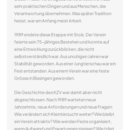
sehr praktischen Dingen und aus Menschen, die
Verantwortung übernehmen. Was später Tradition
heisst, war am Anfang meist Arbeit.
1989 endete diese Etappe mit Stolz. Der Verein
feierte sein 75-jähriges Bestehen und konnte auf
eine Entwicklung zurückblicken, die nicht
selbstverständlich war. Aus unruhigen Jahren war
Stabilität geworden. Aus einer Jungtierschau war ein
Fest entstanden. Aus einem Verein war eine feste
Grösse in Bissingen geworden.
Die Geschichte des KZV war damit aber nicht
abgeschlossen. Nach 1989 warteten neue
Jahrzehnte, neue Anforderungen und neue Fragen:
Wie verändert sich Kleintierzucht weiter? Wie bleibt
ein Verein attraktiv? Wie werden Feste organisiert,
wenn Aufwand und Erwartungen steigen? Wie trägt