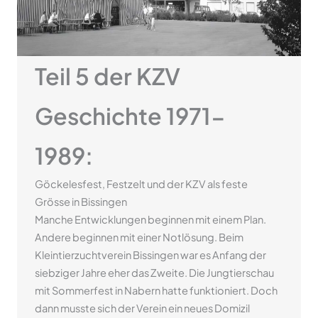
Teil 5 der KZV
Geschichte 1971-
1989:
Göckelesfest, Festzelt und der KZV als feste
Grösse in Bissingen
Manche Entwicklungen beginnen mit einem Plan.
Andere beginnen mit einer Notlösung. Beim
Kleintierzuchtverein Bissingen war es Anfang der
siebziger Jahre eher das Zweite. Die Jungtierschau
mit Sommerfest in Nabern hatte funktioniert. Doch
dann musste sich der Verein ein neues Domizil