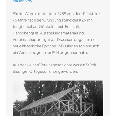
Mauer 1989
Für den Verein bedeutete 1989 vor allem Rückblick:
75 Jahre nach der Gründung stand der KZV mit
Jungtierschau, Göckelesfest, Festzelt,
Hähnchengrills, Ausstellungsmaterial und
Vereinsschuppen gut da. Draussen begann eine
neue historische Epoche; in Bissingen schloss sich
ein Vereinsbogen, der 1914 begonnen hatte.
Aus der kleinen Vereinsgeschichte war ein Stück
Bissinger Ortsgeschichte geworden.