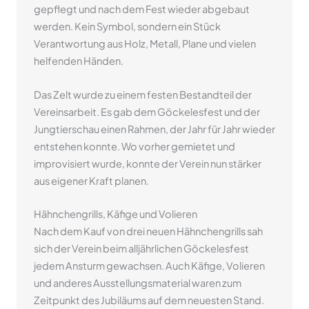
gepflegt und nach dem Fest wieder abgebaut
werden. Kein Symbol, sondern ein Stück
Verantwortung aus Holz, Metall, Plane und vielen
helfenden Händen.
Das Zelt wurde zu einem festen Bestandteil der
Vereinsarbeit. Es gab dem Göckelesfest und der
Jungtierschau einen Rahmen, der Jahr für Jahr wieder
entstehen konnte. Wo vorher gemietet und
improvisiert wurde, konnte der Verein nun stärker
aus eigener Kraft planen.
Hähnchengrills, Käfige und Volieren
Nach dem Kauf von drei neuen Hähnchengrills sah
sich der Verein beim alljährlichen Göckelesfest
jedem Ansturm gewachsen. Auch Käfige, Volieren
und anderes Ausstellungsmaterial waren zum
Zeitpunkt des Jubiläums auf dem neuesten Stand.