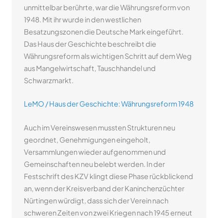
unmittelbar berührte, war die Währungsreform von
1948. Mit ihr wurde in den westlichen
Besatzungszonen die Deutsche Mark eingeführt.
Das Haus der Geschichte beschreibt die
Währungsreform als wichtigen Schritt auf dem Weg
aus Mangelwirtschaft, Tauschhandel und
Schwarzmarkt.
LeMO / Haus der Geschichte: Währungsreform 1948
Auch im Vereinswesen mussten Strukturen neu
geordnet, Genehmigungen eingeholt,
Versammlungen wieder aufgenommen und
Gemeinschaften neu belebt werden. In der
Festschrift des KZV klingt diese Phase rückblickend
an, wenn der Kreisverband der Kaninchenzüchter
Nürtingen würdigt, dass sich der Verein nach
schweren Zeiten von zwei Kriegen nach 1945 erneut