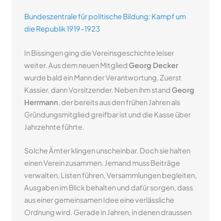
Bundeszentrale für politische Bildung: Kampf um
die Republik 1919–1923
In Bissingen ging die Vereinsgeschichte leiser
weiter. Aus dem neuen Mitglied
Georg Decker
wurde bald ein Mann der Verantwortung. Zuerst
Kassier, dann Vorsitzender. Neben ihm stand
Georg
Herrmann
, der bereits aus den frühen Jahren als
Gründungsmitglied greifbar ist und die Kasse über
Jahrzehnte führte.
Solche Ämter klingen unscheinbar. Doch sie halten
einen Verein zusammen. Jemand muss Beiträge
verwalten, Listen führen, Versammlungen begleiten,
Ausgaben im Blick behalten und dafür sorgen, dass
aus einer gemeinsamen Idee eine verlässliche
Ordnung wird. Gerade in Jahren, in denen draussen