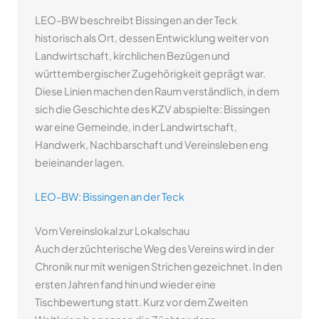
LEO-BW beschreibt Bissingen an der Teck
historisch als Ort, dessen Entwicklung weiter von
Landwirtschaft, kirchlichen Bezügen und
württembergischer Zugehörigkeit geprägt war.
Diese Linien machen den Raum verständlich, in dem
sich die Geschichte des KZV abspielte: Bissingen
war eine Gemeinde, in der Landwirtschaft,
Handwerk, Nachbarschaft und Vereinsleben eng
beieinander lagen.
LEO-BW: Bissingen an der Teck
Vom Vereinslokal zur Lokalschau
Auch der züchterische Weg des Vereins wird in der
Chronik nur mit wenigen Strichen gezeichnet. In den
ersten Jahren fand hin und wieder eine
Tischbewertung statt. Kurz vor dem Zweiten