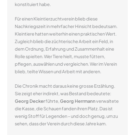
konstituiert habe.
Für einen Kleintierzuchtverein blieb diese
Nachkriegszeit in mehrfacher Hinsicht bedeutsam.
Kleintiere hatten weiterhin einen praktischen Wert.
Zugleich blieb die züchterische Arbeit ein Feld, in
dem Ordnung, Erfahrung und Zusammenhalt eine
Rolle spielten. Wer Tiere hielt, musste füttern,
pflegen, auswählen und vergleichen. Wer im Verein
blieb, teilte Wissen und Arbeit mit anderen.
Die Chronik macht daraus keine grosse Erzählung.
Sie zeigt eher indirekt, was Bestand bedeutete:
Georg Decker
führte,
Georg Herrmann
verwaltete
die Kasse, die Schauen fanden ihren Platz. Das ist
wenig Stoff für Legenden – und doch genug, um zu
sehen, dass der Verein durch diese Jahre kam.