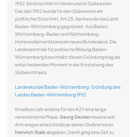
1952: Ein Einschnitt im Verein und im Südwesten
Das Jahr 1952 wurde für den Südwesten ein
politischer Einschnitt. Am 25. April wurde das Land
Baden-Württemberg gegründet. Aus Baden,
Württemberg-Baden und Württemberg-
Hohenzollern entstand ein neues Bundesland. Die
Landeszentrale für politische Bildung Baden-
Württemberg beschreibt diesen Gründungstag als
entscheidenden Moment in der Entstehung des
Südweststaats.
Landeskunde Baden-Württemberg: Gründung des
Landes Baden-Württemberg 1952
Im selben Jahr endete für den KZV eine lange
vereinsinterne Phase.
Georg Decker
musste sein
Amt wegen eines Unfalls an seinen Stellvertreter
Heinrich Staib
abgeben. Damit ging eine Zeit zu