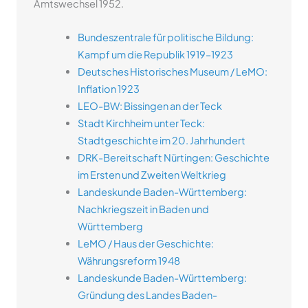
Amtswechsel 1952.
Bundeszentrale für politische Bildung:
Kampf um die Republik 1919–1923
Deutsches Historisches Museum / LeMO:
Inflation 1923
LEO-BW: Bissingen an der Teck
Stadt Kirchheim unter Teck:
Stadtgeschichte im 20. Jahrhundert
DRK-Bereitschaft Nürtingen: Geschichte
im Ersten und Zweiten Weltkrieg
Landeskunde Baden-Württemberg:
Nachkriegszeit in Baden und
Württemberg
LeMO / Haus der Geschichte:
Währungsreform 1948
Landeskunde Baden-Württemberg:
Gründung des Landes Baden-