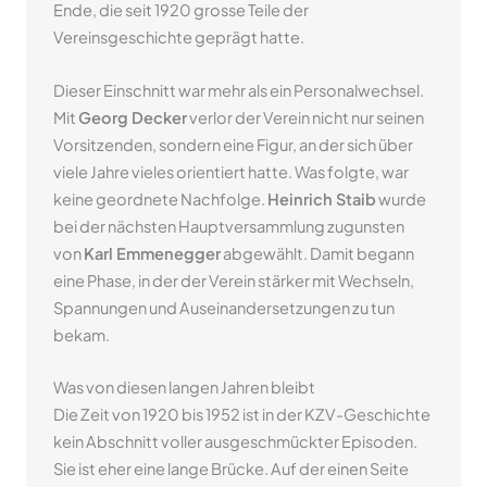
Ende, die seit 1920 grosse Teile der
Vereinsgeschichte geprägt hatte.
Dieser Einschnitt war mehr als ein Personalwechsel.
Mit
Georg Decker
verlor der Verein nicht nur seinen
Vorsitzenden, sondern eine Figur, an der sich über
viele Jahre vieles orientiert hatte. Was folgte, war
keine geordnete Nachfolge.
Heinrich Staib
wurde
bei der nächsten Hauptversammlung zugunsten
von
Karl Emmenegger
abgewählt. Damit begann
eine Phase, in der der Verein stärker mit Wechseln,
Spannungen und Auseinandersetzungen zu tun
bekam.
Was von diesen langen Jahren bleibt
Die Zeit von 1920 bis 1952 ist in der KZV-Geschichte
kein Abschnitt voller ausgeschmückter Episoden.
Sie ist eher eine lange Brücke. Auf der einen Seite