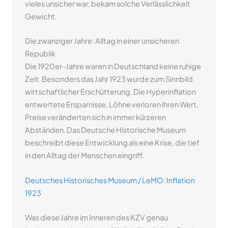
vieles unsicher war, bekam solche Verlässlichkeit
Gewicht.
Die zwanziger Jahre: Alltag in einer unsicheren
Republik
Die 1920er-Jahre waren in Deutschland keine ruhige
Zeit. Besonders das Jahr 1923 wurde zum Sinnbild
wirtschaftlicher Erschütterung. Die Hyperinflation
entwertete Ersparnisse, Löhne verloren ihren Wert,
Preise veränderten sich in immer kürzeren
Abständen. Das Deutsche Historische Museum
beschreibt diese Entwicklung als eine Krise, die tief
in den Alltag der Menschen eingriff.
Deutsches Historisches Museum / LeMO: Inflation
1923
Was diese Jahre im Inneren des KZV genau