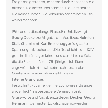
Ereignisse getragen, sondern durch Menschen, die
blieben. Die Ämter übernahmen. Die Tiere hielten.
Die Kasse führten. Die Schauen vorbereiteten. Die
weitermachten.
1952 endet diese lange Phase. Ein Unfall zwingt
Georg Decker
zur Abgabe des Vorsitzes.
Heinrich
Staib
übernimmt,
Karl Emmenegger
folgt, alte
Spannungen brechen auf. Die Geschichte des KZV
geht in die fünfziger Jahre – und damit in eine Zeit,
die die Festschrift zum 75-jährigen Jubiläum
ungewöhnlich offen als stürmisch beschreibt.
Quellen und weiterführende Hinweise
Interne Grundlage:
Festschrift „75 Jahre Kleintierzuchtverein Bissingen
an der Teck“, insbesondere Vereinschronik,
Grussworte und Angaben zu
Georg Decker
,
Georg
Herrmann
, den ersten Lokalschauen sowie dem