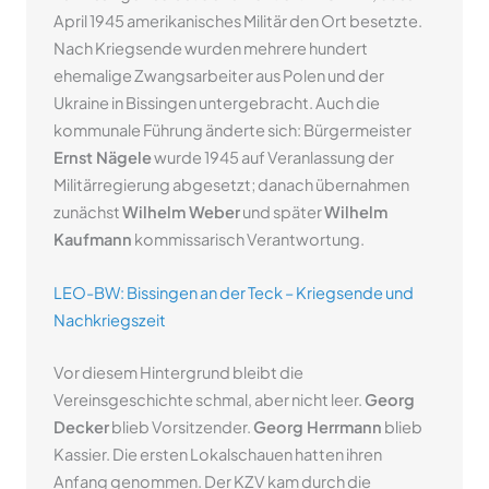
April 1945 amerikanisches Militär den Ort besetzte.
Nach Kriegsende wurden mehrere hundert
ehemalige Zwangsarbeiter aus Polen und der
Ukraine in Bissingen untergebracht. Auch die
kommunale Führung änderte sich: Bürgermeister
Ernst Nägele
wurde 1945 auf Veranlassung der
Militärregierung abgesetzt; danach übernahmen
zunächst
Wilhelm Weber
und später
Wilhelm
Kaufmann
kommissarisch Verantwortung.
LEO-BW: Bissingen an der Teck – Kriegsende und
Nachkriegszeit
Vor diesem Hintergrund bleibt die
Vereinsgeschichte schmal, aber nicht leer.
Georg
Decker
blieb Vorsitzender.
Georg Herrmann
blieb
Kassier. Die ersten Lokalschauen hatten ihren
Anfang genommen. Der KZV kam durch die