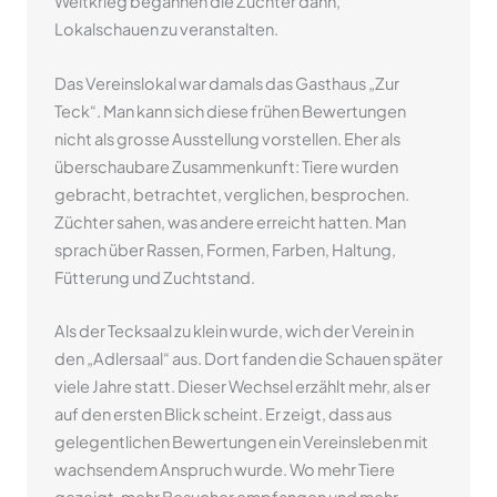
Weltkrieg begannen die Züchter dann,
Lokalschauen zu veranstalten.
Das Vereinslokal war damals das Gasthaus „Zur
Teck“. Man kann sich diese frühen Bewertungen
nicht als grosse Ausstellung vorstellen. Eher als
überschaubare Zusammenkunft: Tiere wurden
gebracht, betrachtet, verglichen, besprochen.
Züchter sahen, was andere erreicht hatten. Man
sprach über Rassen, Formen, Farben, Haltung,
Fütterung und Zuchtstand.
Als der Tecksaal zu klein wurde, wich der Verein in
den „Adlersaal“ aus. Dort fanden die Schauen später
viele Jahre statt. Dieser Wechsel erzählt mehr, als er
auf den ersten Blick scheint. Er zeigt, dass aus
gelegentlichen Bewertungen ein Vereinsleben mit
wachsendem Anspruch wurde. Wo mehr Tiere