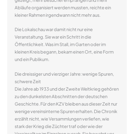
gezeigt, mehr Besucher empfangen und mehr
Abläufe organisiert werden mussten, reichte ein
kleiner Rahmen irgendwann nicht mehr aus.
Die Lokalschau war damit nicht nur eine
Veranstaltung. Sie war ein Schritt in die
Öffentlichkeit. Was im Stall, im Garten oder im
kleinen Kreis begann, bekam einen Ort, eine Form
und ein Publikum.
Die dreissiger und vierziger Jahre: wenige Spuren,
schwere Zeit
Die Jahre ab 1933 und der Zweite Weltkrieg gehören
zu den dunkelsten Abschnitten der deutschen
Geschichte. Für den KZV bleiben aus dieser Zeit nur
wenige vereinsinterne Spuren erhalten. Die Chronik
erzählt nicht, wie Versammlungen verliefen, wie
stark der Krieg die Züchter traf oder wie der
Vereinsalltag im Einzelnen aussah. Sie bewahrt vor