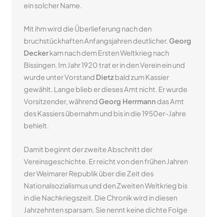
ein solcher Name.
Mit ihm wird die Überlieferung nach den
bruchstückhaften Anfangsjahren deutlicher.
Georg
Decker
kam nach dem Ersten Weltkrieg nach
Bissingen. Im Jahr 1920 trat er in den Verein ein und
wurde unter Vorstand
Dietz
bald zum Kassier
gewählt. Lange blieb er dieses Amt nicht. Er wurde
Vorsitzender, während
Georg Herrmann
das Amt
des Kassiers übernahm und bis in die 1950er-Jahre
behielt.
Damit beginnt der zweite Abschnitt der
Vereinsgeschichte. Er reicht von den frühen Jahren
der Weimarer Republik über die Zeit des
Nationalsozialismus und den Zweiten Weltkrieg bis
in die Nachkriegszeit. Die Chronik wird in diesen
Jahrzehnten sparsam. Sie nennt keine dichte Folge