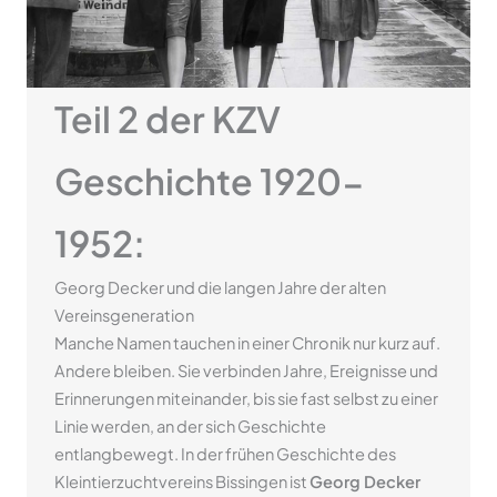
Teil 2 der KZV
Geschichte 1920-
1952:
Georg Decker und die langen Jahre der alten
Vereinsgeneration
Manche Namen tauchen in einer Chronik nur kurz auf.
Andere bleiben. Sie verbinden Jahre, Ereignisse und
Erinnerungen miteinander, bis sie fast selbst zu einer
Linie werden, an der sich Geschichte
entlangbewegt. In der frühen Geschichte des
Kleintierzuchtvereins Bissingen ist
Georg Decker