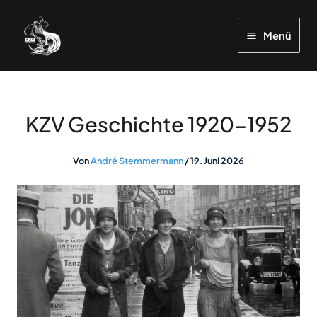
Zum
Inhalt
Menü
springen
KZV Geschichte 1920-1952
Von
André Stemmermann
/
19. Juni 2026