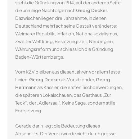
steht die Gründung von 1914, auf der anderen Seite
die unruhige Nachfolge nach
Georg Decker
.
Dazwischen liegen drei Jahrzehnte, in denen
Deutschland mehrfach seine Gestalt veränderte:
Weimarer Republik, Inflation, Nationalsozialismus,
Zweiter Weltkrieg, Besatzungszeit, Neubeginn,
Währungsreform und schliesslich die Gründung
Baden-Württembergs.
Vom KZV bleiben aus diesen Jahren vor allem feste
Linien:
Georg Decker
als Vorsitzender,
Georg
Herrmann
als Kassier, die ersten Tischbewertungen,
die späteren Lokalschauen, das Gasthaus „Zur
Teck“, der „Adlersaal“. Keine Saga, sondern stille
Fortsetzung.
Gerade darin liegt die Bedeutung dieses
Abschnitts. Der Verein wurde nicht durch grosse