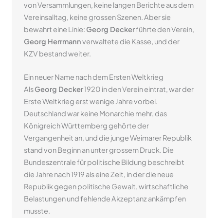
von Versammlungen, keine langen Berichte aus dem
Vereinsalltag, keine grossen Szenen. Aber sie
bewahrt eine Linie:
Georg Decker
führte den Verein,
Georg Herrmann
verwaltete die Kasse, und der
KZV bestand weiter.
Ein neuer Name nach dem Ersten Weltkrieg
Als
Georg Decker
1920 in den Verein eintrat, war der
Erste Weltkrieg erst wenige Jahre vorbei.
Deutschland war keine Monarchie mehr, das
Königreich Württemberg gehörte der
Vergangenheit an, und die junge Weimarer Republik
stand von Beginn an unter grossem Druck. Die
Bundeszentrale für politische Bildung beschreibt
die Jahre nach 1919 als eine Zeit, in der die neue
Republik gegen politische Gewalt, wirtschaftliche
Belastungen und fehlende Akzeptanz ankämpfen
musste.