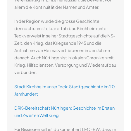
allem die Kontinuität der Namen und Ämter.
In der Region wurde die grosse Geschichte
dennoch unmittelbar erfahrbar. Kirchheim unter
Teck verweist in seiner Stadtgeschichte auf die NS-
Zeit, den Krieg, das Kriegsende 1945 und die
Aufnahme von Heimatvertriebenen in den Jahren
danach. Auch Nürtingen ist in lokalen Chroniken mit
Krieg, Hilfsdiensten, Versorgung und Wiederaufbau
verbunden.
Stadt Kirchheim unter Teck: Stadtgeschichte im 20.
Jahrhundert
DRK-Bereitschaft Nürtingen: Geschichte im Ersten
und Zweiten Weltkrieg
Für Bissingen selbst dokumentiert LEO-BW, dass im