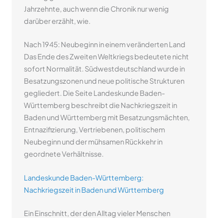
Jahrzehnte, auch wenn die Chronik nur wenig
darüber erzählt, wie.
Nach 1945: Neubeginn in einem veränderten Land
Das Ende des Zweiten Weltkriegs bedeutete nicht
sofort Normalität. Südwestdeutschland wurde in
Besatzungszonen und neue politische Strukturen
gegliedert. Die Seite Landeskunde Baden-
Württemberg beschreibt die Nachkriegszeit in
Baden und Württemberg mit Besatzungsmächten,
Entnazifizierung, Vertriebenen, politischem
Neubeginn und der mühsamen Rückkehr in
geordnete Verhältnisse.
Landeskunde Baden-Württemberg:
Nachkriegszeit in Baden und Württemberg
Ein Einschnitt, der den Alltag vieler Menschen