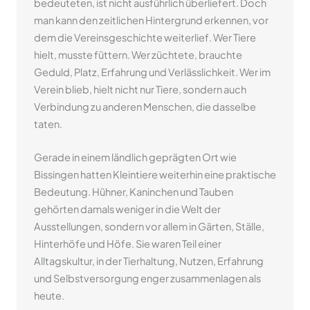
bedeuteten, ist nicht ausführlich überliefert. Doch
man kann den zeitlichen Hintergrund erkennen, vor
dem die Vereinsgeschichte weiterlief. Wer Tiere
hielt, musste füttern. Wer züchtete, brauchte
Geduld, Platz, Erfahrung und Verlässlichkeit. Wer im
Verein blieb, hielt nicht nur Tiere, sondern auch
Verbindung zu anderen Menschen, die dasselbe
taten.
Gerade in einem ländlich geprägten Ort wie
Bissingen hatten Kleintiere weiterhin eine praktische
Bedeutung. Hühner, Kaninchen und Tauben
gehörten damals weniger in die Welt der
Ausstellungen, sondern vor allem in Gärten, Ställe,
Hinterhöfe und Höfe. Sie waren Teil einer
Alltagskultur, in der Tierhaltung, Nutzen, Erfahrung
und Selbstversorgung enger zusammenlagen als
heute.