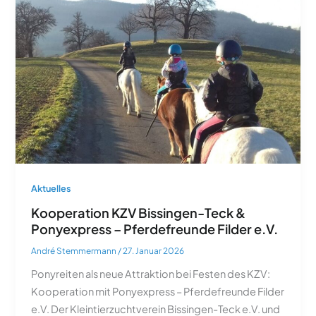
Aktuelles
Kooperation KZV Bissingen-Teck &
Ponyexpress – Pferdefreunde Filder e.V.
André Stemmermann
/
27. Januar 2026
Ponyreiten als neue Attraktion bei Festen des KZV:
Kooperation mit Ponyexpress – Pferdefreunde Filder
e.V. Der Kleintierzuchtverein Bissingen-Teck e.V. und