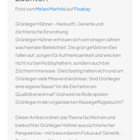
Foto von
Melani Marfeld
auf
Pixabay
Grünleger Hühner – Herkunft, Genetik und
züchterische Einordnung
Grünleger Hühner erfreuen sich seit einigen Jahren
wachsender Beliebtheit. Die grün gefärbten Eier
fallen auf, sorgen für Aufmerksamkeit und wecken
nicht nur bei Hobbyhaltern, sondern auch bei
Züchtern Interesse. Gleichzeitig halten sich rund um
Grünleger viele Missverständnisse: Sind Grünleger
eine eigene Rasse? Ist die Eierfarbe ein
Qualitätsmerkmal? Und welche Rolle spielen
Grünleger in der organisierten Rassegeflügelzucht?
Dieser Artikel ordnet das Thema fachlich ein und
beleuchtet Grünleger Hühner aus züchterischer
Perspektive – mit besonderem Fokus auf Genetik,