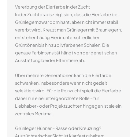
Vererbung der Eierfarbe in der Zucht
In der Zuchtpraxis zeigt sich, dass die Eierfarbe bei
Grünlegern zwar dominant, aber nicht immer stabil
vererbt wird. Kreuzt man Grünleger mit Braunlegern,
entstehen häufig Eier in unterschiedlichen
Grüntönen bis hin zu olivfarbenen Schalen. Die
genaue Farbintensität hängt von der genetischen
Ausstattung beider Elterntiere ab.
Über mehrere Generationen kann die Eierfarbe
schwanken, insbesondere wenn nicht gezielt
selektiert wird. Für die Reinzucht spielt die Eierfarbe
daher nur eine untergeordnete Rolle – für
Liebhaber- oder Projektzuchten hingegen ist sie ein
zentrales Merkmal.
Grünleger Hühner – Rasse oder Kreuzung?
Aus züchterischer Sicht ist klar festzuhalten: