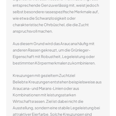
entsprechende Gen zuverlässig mit, weist jedoch
selbst besondere rassespezifische Merkmale auf,
wie etwa die Schwanzlosigkeit oder
charakteristische Ohrbüschel, die die Zucht
anspruchsvoll machen.
Aus diesem Grund wird das Araucana häufig mit
anderen Rassen gekreuzt, um die Grünleger-
Eigenschaft mit Robustheit, Legeleistung oder
bestimmten Körpermerkmalen zu kombinieren.
Kreuzungen mit gezieltem Zuchtziel
Beliebte Kreuzungen entstehen beispielsweise aus
Araucana- und Marans-Linien oder aus
Kombinationen mit leistungsstarken
Wirtschaftsrassen. Ziel ist dabei nicht die
Ausstellung, sondern eine stabile Legeleistung bei
attraktiver Eierfarbe. Solche Kreuzungen sind