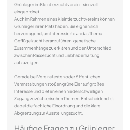
Grünleger im Kleintierzuchtverein – sinnvoll
eingeordnet
Auch im Rahmen eines Kleintierzuchtvereins können
Grünleger ihren Platz haben. Sie eignen sich
hervorragend, um Interessierte an das Thema
Geflügelzucht heranzuführen, genetische
Zusammenhänge zu erklären und den Unterschied
zwischen Rassezucht und Liebhaberhaltung
aufzuzeigen.
Gerade bei Vereinsfesten oder öffentlichen
Veranstaltungen stoßen grüne Eier auf großes
Interesse und bieten einen niederschwelligen
Zugang zu züchterischen Themen. Entscheidend ist
dabei die fachliche Einordnung und die klare
Abgrenzung zur Ausstellungszucht.
Häufige Fragen zu Grünleger