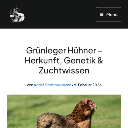
Zum
Inhalt
Menü
springen
Grünleger Hühner –
Herkunft, Genetik &
Zuchtwissen
Von
André Stemmermann
/
9. Februar 2026