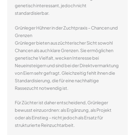
genetisch interessant, jedoch nicht
standardisierbar.
Grünleger Hühner in der Zuchtpraxis – Chancen und
Grenzen
Grünleger bieten aus züchterischer Sicht sowohl
Chancen als auch klare Grenzen. Sie ermöglichen
genetische Vielfalt, wecken Interesse bei
Neueinsteigern und sind bei der Direktvermarktung
von Eiern sehr gefragt. Gleichzeitig fehlt ihnen die
Standardisierung, die für eine nachhaltige
Rassezucht notwendig ist.
Für Züchter ist daher entscheidend, Grünleger
bewusst einzuordnen: als Ergänzung, als Projekt
oder als Einstieg – nicht jedoch als Ersatz für
strukturierte Reinzuchtarbeit.