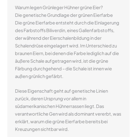
Warum legen Grünleger Hühner grüne Eier?
Die genetische Grundlage der grünen Eierfarbe
Die grüne Eierfarbe entsteht durch die Einlagerung
des Farbstoffs Biliverdin, eines Gallenfarbstoffs,
der während der Eierschalenbildung in der
Schalendrüse eingelagert wird. Im Unterschied zu
braunen Eiern, bei denen die Farbe lediglich auf die
äußere Schale aufgetragen wird, ist die grüne
Färbung durchgehend – die Schale ist innen wie
außen grünlich gefärbt.
Diese Eigenschaft geht auf genetische Linien
zurück, deren Ursprung vor allem in
südamerikanischen Hühnerrassen liegt. Das
verantwortliche Gen wird als dominant vererbt, was
erklärt, warum die grüne Eierfarbe bereits bei
Kreuzungen sichtbar wird.