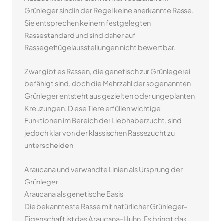
Grünleger sind in der Regel keine anerkannte Rasse.
Sie entsprechen keinem festgelegten
Rassestandard und sind daher auf
Rassegeflügelausstellungen nicht bewertbar.
Zwar gibt es Rassen, die genetisch zur Grünlegerei
befähigt sind, doch die Mehrzahl der sogenannten
Grünleger entsteht aus gezielten oder ungeplanten
Kreuzungen. Diese Tiere erfüllen wichtige
Funktionen im Bereich der Liebhaberzucht, sind
jedoch klar von der klassischen Rassezucht zu
unterscheiden.
Araucana und verwandte Linien als Ursprung der
Grünleger
Araucana als genetische Basis
Die bekannteste Rasse mit natürlicher Grünleger-
Eigenschaft ist das Araucana-Huhn. Es bringt das