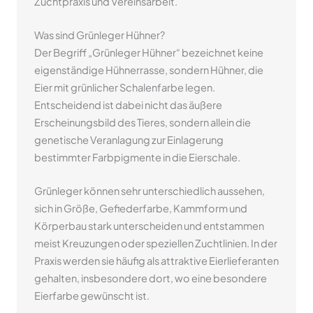
Zuchtpraxis und Vereinsarbeit.
Was sind Grünleger Hühner?
Der Begriff „Grünleger Hühner“ bezeichnet keine
eigenständige Hühnerrasse, sondern Hühner, die
Eier mit grünlicher Schalenfarbe legen.
Entscheidend ist dabei nicht das äußere
Erscheinungsbild des Tieres, sondern allein die
genetische Veranlagung zur Einlagerung
bestimmter Farbpigmente in die Eierschale.
Grünleger können sehr unterschiedlich aussehen,
sich in Größe, Gefiederfarbe, Kammform und
Körperbau stark unterscheiden und entstammen
meist Kreuzungen oder speziellen Zuchtlinien. In der
Praxis werden sie häufig als attraktive Eierlieferanten
gehalten, insbesondere dort, wo eine besondere
Eierfarbe gewünscht ist.