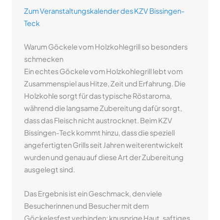
Zum Veranstaltungskalender des KZV Bissingen-
Teck
Warum Göckele vom Holzkohlegrill so besonders
schmecken
Ein echtes Göckele vom Holzkohlegrill lebt vom
Zusammenspiel aus Hitze, Zeit und Erfahrung. Die
Holzkohle sorgt für das typische Röstaroma,
während die langsame Zubereitung dafür sorgt,
dass das Fleisch nicht austrocknet. Beim KZV
Bissingen-Teck kommt hinzu, dass die speziell
angefertigten Grills seit Jahren weiterentwickelt
wurden und genau auf diese Art der Zubereitung
ausgelegt sind.
Das Ergebnis ist ein Geschmack, den viele
Besucherinnen und Besucher mit dem
Göckelesfest verbinden: knusprige Haut, saftiges