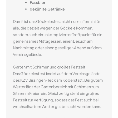
Fassbier
gekühlte Getränke
Damit ist das Göckelesfest nicht nur ein Termin für
alle, die gezielt wegen der Göckele kommen,
sondern auch ein unkomplizierter Treffpunkt für ein
gemeinsames Mittagessen, einen Besuch am
Nachmittag oder einen geselligen Abend auf dem
Vereinsgelände.
Garten mit Schirmen und großes Festzelt
Das Göckelesfest findet auf dem Vereinsgelände
des KZV Bissingen-Teck am Kobel statt. Bei gutem
Wetter lädt der Gartenbereich mit Schirmen zum
Sitzen im Freien ein. Gleichzeitig steht ein großes
Festzelt zur Verfügung, sodass das Fest auch bei
wechselhaftem Wetter gut besucht werden kann.