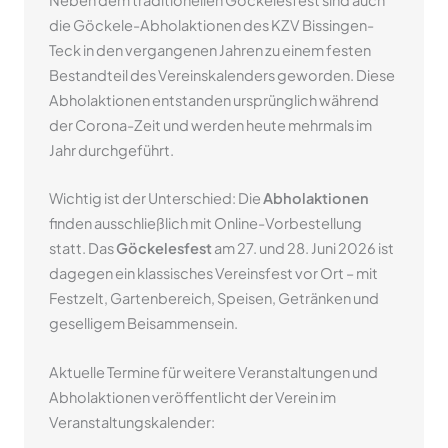
die Göckele-Abholaktionen des KZV Bissingen-
Teck in den vergangenen Jahren zu einem festen
Bestandteil des Vereinskalenders geworden. Diese
Abholaktionen entstanden ursprünglich während
der Corona-Zeit und werden heute mehrmals im
Jahr durchgeführt.
Wichtig ist der Unterschied: Die
Abholaktionen
finden ausschließlich mit Online-Vorbestellung
statt. Das
Göckelesfest
am 27. und 28. Juni 2026 ist
dagegen ein klassisches Vereinsfest vor Ort – mit
Festzelt, Gartenbereich, Speisen, Getränken und
geselligem Beisammensein.
Aktuelle Termine für weitere Veranstaltungen und
Abholaktionen veröffentlicht der Verein im
Veranstaltungskalender: