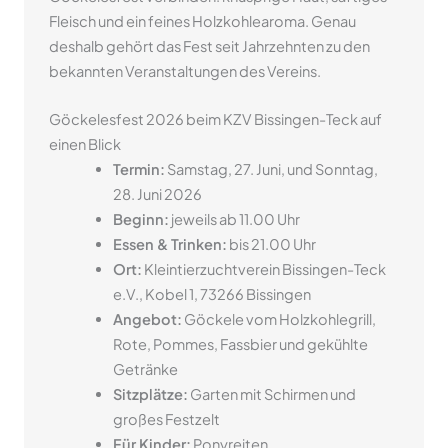
Fleisch und ein feines Holzkohlearoma. Genau
deshalb gehört das Fest seit Jahrzehnten zu den
bekannten Veranstaltungen des Vereins.
Göckelesfest 2026 beim KZV Bissingen-Teck auf
einen Blick
Termin:
Samstag, 27. Juni, und Sonntag,
28. Juni 2026
Beginn:
jeweils ab 11.00 Uhr
Essen & Trinken:
bis 21.00 Uhr
Ort:
Kleintierzuchtverein Bissingen-Teck
e.V., Kobel 1, 73266 Bissingen
Angebot:
Göckele vom Holzkohlegrill,
Rote, Pommes, Fassbier und gekühlte
Getränke
Sitzplätze:
Garten mit Schirmen und
großes Festzelt
Für Kinder:
Ponyreiten