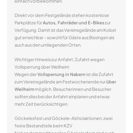
einfach vorbeikommen.
Direkt vor dem Festgelände stehen kostenlose
Parkplätze für
Autos, Fahrräder und E-Bikes
zur
Verfügung. Damit ist das Vereinsgelände am Kobel
gut erreichbar – sowohl für Gäste aus Bissingen als
auch aus den umliegenden Orten.
Wichtiger Hinweis zur Anfahrt: Zufahrt wegen
Vollsperrung über Weilheim
Wegen der
Vollsperrung in Nabern
ist die Zufahrt
zum Vereinsgelände am Festwochenende nur
über
Weilheim
möglich. Besucherinnen und Besucher
sollten dies bei der Anfahrt einplanen und etwas
mehr Zeit berücksichtigen.
Göckelesfest und Göckele-Abholaktionen: zwei
feste Bestandteile beim KZV
Neben dem traditionellen Göckelesfest sind auch