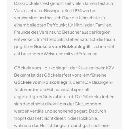
Das Göckelesfest gehört seit vielen Jahren fest zum
Vereinsleben in Bissingen. Seit
1974
wird es
veranstaltet und hat sich über die Jahrzehnte zu
einem beliebten Treffpunkt für Mitglieder, Familien,
Freunde des Vereins und Besucher aus der Region
entwickelt. Im Mittelpunkt stehen natürlich die frisch
gegrillten
Göckele vom Holzkohlegrill
– zubereitet
auf besondere Weise und mit viel Erfahrung.
Göckele vom Holzkohlegrill: der Klassiker beim KZV
Bekannt ist das Göckelesfest vor allem für seine
Göckele vom Holzkohlegrill
. Beim KZV Bissingen-
Teck werden die Hähnchen auf speziell
angefertigten Grills zubereitet. Die Göckele drehen
sich dabei nicht direkt über der Glut, sondern
werden vertikal und schonend gegart. Dadurch
tropft das Fett nicht direkt in die Holzkohle,
während das Fleisch langsam durchgart und seine