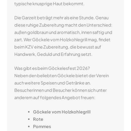
typische knusprige Haut bekommt.
Die Garzeit beträgt mehr als eine Stunde. Genau
diese ruhige Zubereitung macht den Unterschied:
außen goldbraun und aromatisch, innen saftig und
zart. Wer Göckele vom Holzkohlegrill mag, findet
beim KZV eine Zubereitung, die bewusst auf
Handwerk, Geduld und Erfahrung setzt.
Was gibt es beim Göckelesfest 2026?
Neben den beliebten Göckele bietet der Verein
auch weitere Speisen und Getränke an.
Besucherinnen und Besucher können sich unter
anderem auf folgendes Angebot freuen:
Göckele vom Holzkohlegrill
Rote
Pommes