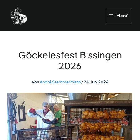
Zum
Inhalt
Menü
springen
Göckelesfest Bissingen
2026
Von
André Stemmermann
/
24. Juni 2026