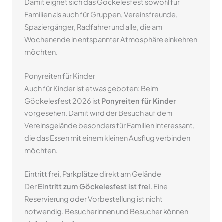
Damit eignet sich das Göckelesfest sowohl für
Familien als auch für Gruppen, Vereinsfreunde,
Spaziergänger, Radfahrer und alle, die am
Wochenende in entspannter Atmosphäre einkehren
möchten.
Ponyreiten für Kinder
Auch für Kinder ist etwas geboten: Beim
Göckelesfest 2026 ist
Ponyreiten für Kinder
vorgesehen. Damit wird der Besuch auf dem
Vereinsgelände besonders für Familien interessant,
die das Essen mit einem kleinen Ausflug verbinden
möchten.
Eintritt frei, Parkplätze direkt am Gelände
Der
Eintritt zum Göckelesfest ist frei
. Eine
Reservierung oder Vorbestellung ist nicht
notwendig. Besucherinnen und Besucher können