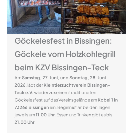
Göckelesfest in Bissingen:
Göckele vom Holzkohlegrill
beim KZV Bissingen-Teck
Am
Samstag, 27. Juni, und Sonntag, 28. Juni
2026
, lädt der
Kleintierzuchtverein Bissingen-
Teck e.V.
wieder zu seinem traditionellen
Göckelesfest auf das Vereinsgelände am
Kobel 1 in
73266 Bissingen
ein. Beginn ist an beiden Tagen
jeweils um
11.00 Uhr
. Essen und Trinken gibt es bis
21.00 Uhr
.