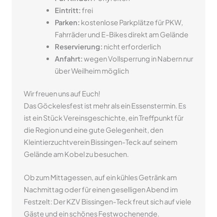
Eintritt:
frei
Parken:
kostenlose Parkplätze für PKW,
Fahrräder und E-Bikes direkt am Gelände
Reservierung:
nicht erforderlich
Anfahrt:
wegen Vollsperrung in Nabern nur
über Weilheim möglich
Wir freuen uns auf Euch!
Das Göckelesfest ist mehr als ein Essenstermin. Es
ist ein Stück Vereinsgeschichte, ein Treffpunkt für
die Region und eine gute Gelegenheit, den
Kleintierzuchtverein Bissingen-Teck auf seinem
Gelände am Kobel zu besuchen.
Ob zum Mittagessen, auf ein kühles Getränk am
Nachmittag oder für einen geselligen Abend im
Festzelt: Der KZV Bissingen-Teck freut sich auf viele
Gäste und ein schönes Festwochenende.